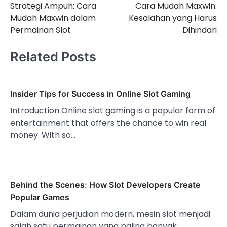
Strategi Ampuh: Cara
Cara Mudah Maxwin:
navigation
Mudah Maxwin dalam
Kesalahan yang Harus
Permainan Slot
Dihindari
Related Posts
Insider Tips for Success in Online Slot Gaming
Introduction Online slot gaming is a popular form of
entertainment that offers the chance to win real
money. With so…
Behind the Scenes: How Slot Developers Create
Popular Games
Dalam dunia perjudian modern, mesin slot menjadi
salah satu permainan yang paling banyak