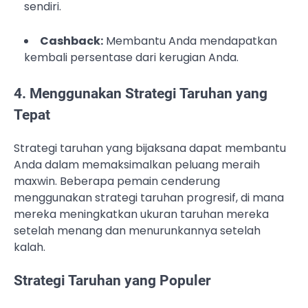
sendiri.
Cashback:
Membantu Anda mendapatkan
kembali persentase dari kerugian Anda.
4. Menggunakan Strategi Taruhan yang
Tepat
Strategi taruhan yang bijaksana dapat membantu
Anda dalam memaksimalkan peluang meraih
maxwin. Beberapa pemain cenderung
menggunakan strategi taruhan progresif, di mana
mereka meningkatkan ukuran taruhan mereka
setelah menang dan menurunkannya setelah
kalah.
Strategi Taruhan yang Populer