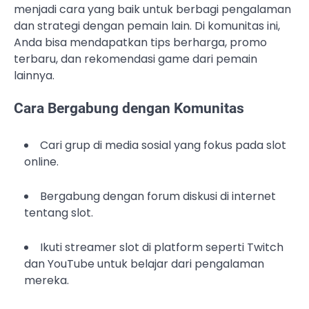
menjadi cara yang baik untuk berbagi pengalaman
dan strategi dengan pemain lain. Di komunitas ini,
Anda bisa mendapatkan tips berharga, promo
terbaru, dan rekomendasi game dari pemain
lainnya.
Cara Bergabung dengan Komunitas
Cari grup di media sosial yang fokus pada slot
online.
Bergabung dengan forum diskusi di internet
tentang slot.
Ikuti streamer slot di platform seperti Twitch
dan YouTube untuk belajar dari pengalaman
mereka.