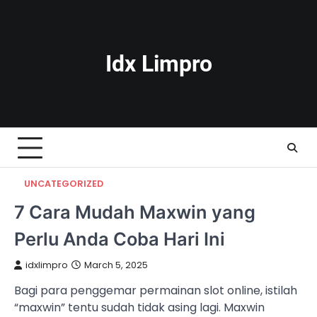
Skip
to
content
Idx Limpro
UNCATEGORIZED
7 Cara Mudah Maxwin yang
Perlu Anda Coba Hari Ini
idxlimpro
March 5, 2025
Bagi para penggemar permainan slot online, istilah
“maxwin” tentu sudah tidak asing lagi. Maxwin