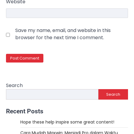
Website
Save my name, email, and website in this
browser for the next time I comment.
Search
Search
Recent Posts
Hope these help inspire some great content!
Cara Mudah Maxwin: Menjadi Pro dalam Waktu