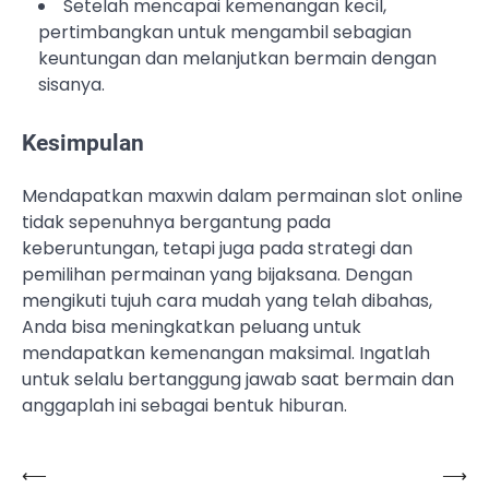
Setelah mencapai kemenangan kecil,
pertimbangkan untuk mengambil sebagian
keuntungan dan melanjutkan bermain dengan
sisanya.
Kesimpulan
Mendapatkan maxwin dalam permainan slot online
tidak sepenuhnya bergantung pada
keberuntungan, tetapi juga pada strategi dan
pemilihan permainan yang bijaksana. Dengan
mengikuti tujuh cara mudah yang telah dibahas,
Anda bisa meningkatkan peluang untuk
mendapatkan kemenangan maksimal. Ingatlah
untuk selalu bertanggung jawab saat bermain dan
anggaplah ini sebagai bentuk hiburan.
⟵
⟶
Post