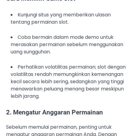
Kunjungi situs yang memberikan ulasan
tentang permainan slot.
Coba bermain dalam mode demo untuk
merasakan permainan sebelum menggunakan
uang sungguhan.
Perhatikan volatilitas permainan; slot dengan
volatilitas rendah memungkinkan kemenangan
kecil secara lebih sering, sedangkan yang tinggi
menawarkan peluang menang besar meskipun
lebih jarang.
2. Mengatur Anggaran Permainan
Sebelum memulai permainan, penting untuk
mengatur anggaran permainan Anda. Dengan