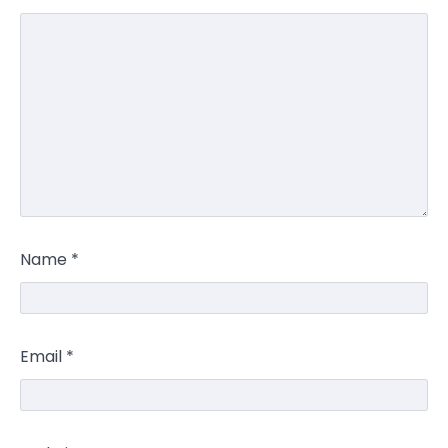
Name
*
Email
*