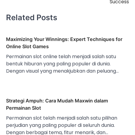
Success
Related Posts
Maximizing Your Winnings: Expert Techniques for
Online Slot Games
Permainan slot online telah menjadi salah satu
bentuk hiburan yang paling populer di dunia.
Dengan visual yang menakjubkan dan peluang…
Strategi Ampuh: Cara Mudah Maxwin dalam
Permainan Slot
Permainan slot telah menjadi salah satu pilihan
perjudian yang paling populer di seluruh dunia.
Dengan berbagai tema, fitur menarik, dan…