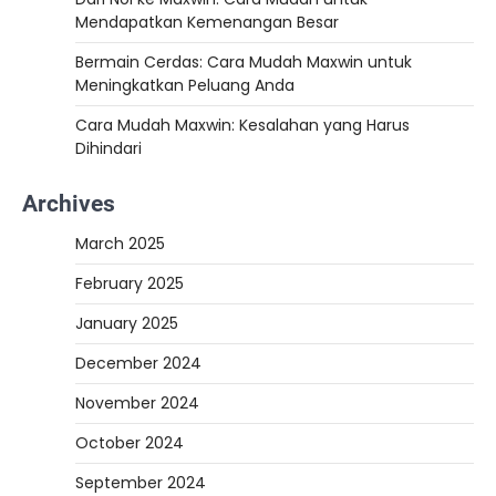
Mendapatkan Kemenangan Besar
Bermain Cerdas: Cara Mudah Maxwin untuk
Meningkatkan Peluang Anda
Cara Mudah Maxwin: Kesalahan yang Harus
Dihindari
Archives
March 2025
February 2025
January 2025
December 2024
November 2024
October 2024
September 2024