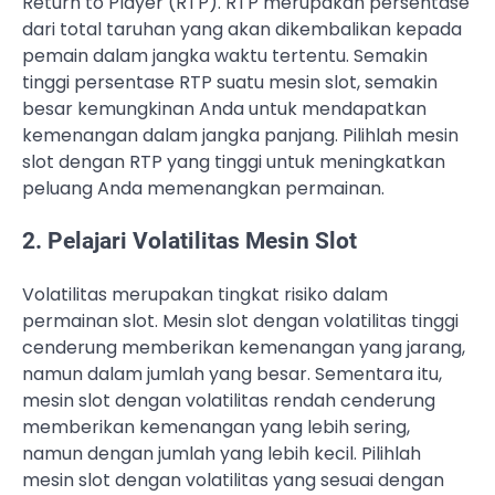
Return to Player (RTP). RTP merupakan persentase
dari total taruhan yang akan dikembalikan kepada
pemain dalam jangka waktu tertentu. Semakin
tinggi persentase RTP suatu mesin slot, semakin
besar kemungkinan Anda untuk mendapatkan
kemenangan dalam jangka panjang. Pilihlah mesin
slot dengan RTP yang tinggi untuk meningkatkan
peluang Anda memenangkan permainan.
2. Pelajari Volatilitas Mesin Slot
Volatilitas merupakan tingkat risiko dalam
permainan slot. Mesin slot dengan volatilitas tinggi
cenderung memberikan kemenangan yang jarang,
namun dalam jumlah yang besar. Sementara itu,
mesin slot dengan volatilitas rendah cenderung
memberikan kemenangan yang lebih sering,
namun dengan jumlah yang lebih kecil. Pilihlah
mesin slot dengan volatilitas yang sesuai dengan