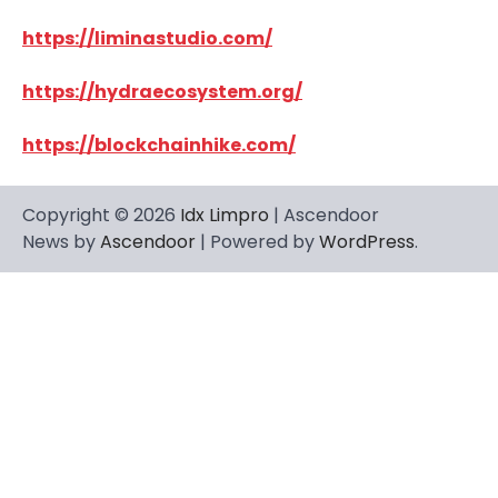
https://liminastudio.com/
https://hydraecosystem.org/
https://blockchainhike.com/
Copyright © 2026
Idx Limpro
| Ascendoor
News by
Ascendoor
| Powered by
WordPress
.