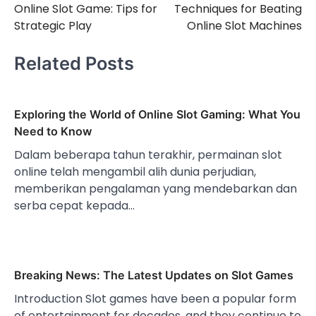
Online Slot Game: Tips for
Techniques for Beating
Strategic Play
Online Slot Machines
Related Posts
Exploring the World of Online Slot Gaming: What You
Need to Know
Dalam beberapa tahun terakhir, permainan slot
online telah mengambil alih dunia perjudian,
memberikan pengalaman yang mendebarkan dan
serba cepat kepada…
Breaking News: The Latest Updates on Slot Games
Introduction Slot games have been a popular form
of entertainment for decades, and they continue to