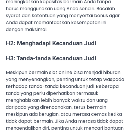
meningkatkan kapasitas bermain Anda tanpa
harus menggunakan uang Anda sendiri. Bacalah
syarat dan ketentuan yang menyertai bonus agar
Anda dapat memanfaatkan kesempatan ini
dengan maksimal.
H2: Menghadapi Kecanduan Judi
H3: Tanda-tanda Kecanduan Judi
Meskipun bermain slot online bisa menjadi hiburan
yang menyenangkan, penting untuk tetap waspada
terhadap tanda-tanda kecanduan judi. Beberapa
tanda yang perlu diperhatikan termasuk
menghabiskan lebih banyak waktu dan uang
daripada yang direncanakan, terus bermain
meskipun ada kerugian, atau merasa cemas ketika
tidak dapat bermain. Jika Anda merasa tidak dapat
mengendalikan diri, penting untuk mencari bantuan