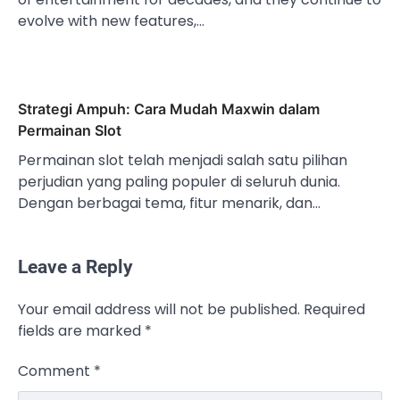
evolve with new features,…
Strategi Ampuh: Cara Mudah Maxwin dalam
Permainan Slot
Permainan slot telah menjadi salah satu pilihan
perjudian yang paling populer di seluruh dunia.
Dengan berbagai tema, fitur menarik, dan…
Leave a Reply
Your email address will not be published.
Required
fields are marked
*
Comment
*