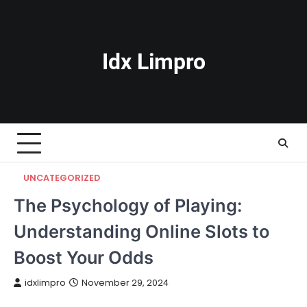
Skip
to
content
Idx Limpro
UNCATEGORIZED
The Psychology of Playing:
Understanding Online Slots to
Boost Your Odds
idxlimpro
November 29, 2024