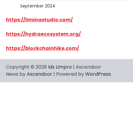
September 2024
https://liminastudio.com/
https://hydraecosystem.org/
https://blockchainhike.com/
Copyright © 2026
Idx Limpro
| Ascendoor
News by
Ascendoor
| Powered by
WordPress
.