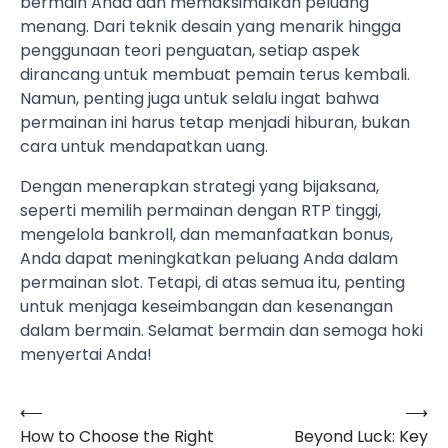
bermain Anda dan memaksimalkan peluang
menang. Dari teknik desain yang menarik hingga
penggunaan teori penguatan, setiap aspek
dirancang untuk membuat pemain terus kembali.
Namun, penting juga untuk selalu ingat bahwa
permainan ini harus tetap menjadi hiburan, bukan
cara untuk mendapatkan uang.
Dengan menerapkan strategi yang bijaksana,
seperti memilih permainan dengan RTP tinggi,
mengelola bankroll, dan memanfaatkan bonus,
Anda dapat meningkatkan peluang Anda dalam
permainan slot. Tetapi, di atas semua itu, penting
untuk menjaga keseimbangan dan kesenangan
dalam bermain. Selamat bermain dan semoga hoki
menyertai Anda!
⟵
⟶
Post
How to Choose the Right
Beyond Luck: Key
navigation