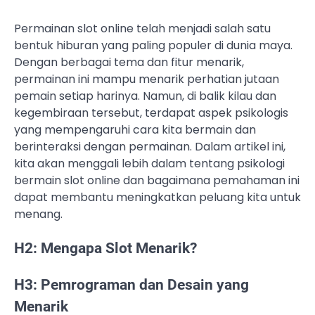
Permainan slot online telah menjadi salah satu
bentuk hiburan yang paling populer di dunia maya.
Dengan berbagai tema dan fitur menarik,
permainan ini mampu menarik perhatian jutaan
pemain setiap harinya. Namun, di balik kilau dan
kegembiraan tersebut, terdapat aspek psikologis
yang mempengaruhi cara kita bermain dan
berinteraksi dengan permainan. Dalam artikel ini,
kita akan menggali lebih dalam tentang psikologi
bermain slot online dan bagaimana pemahaman ini
dapat membantu meningkatkan peluang kita untuk
menang.
H2: Mengapa Slot Menarik?
H3: Pemrograman dan Desain yang
Menarik