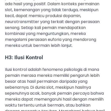
ada hasil yang positif. Dalam konteks permainan
slot, kemenangan yang tidak terduga, meskipun
kecil, dapat memicu produksi dopamin,
neurotransmitter yang terkait dengan perasaan
senang. Setiap kali pemain mendapatkan
kombinasi yang menguntungkan, mereka
mengalami perasaan euforia yang mendorong
mereka untuk bermain lebih lanjut.
H3: Ilusi Kontrol
Ilusi kontrol adalah fenomena psikologis di mana
pemain merasa mereka memiliki pengaruh lebih
besar atas hasil permainan daripada yang
sebenarnya. Di dunia slot, meskipun hasilnya
sepenuhnya acak, banyak pemain percaya bahwa
mereka dapat memengaruhi hasil dengan memilih
waktu tertentu untuk bermain, atau bahkan